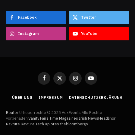
Facebook
Twitter
Instagram
YouTube
Facebook
X
Instagram
YouTube
(Twitter)
ÜBER UNS
IMPRESSUM
DATENSCHUTZERKLÄRUNG
Reuter
Urheberrechte © 2025 VoxEvents Alle Rechte
vorbehalten.
Vanity Fairs
Time Magazines
Irish News
Headlinor
Ravture
Ravture
Tech Xplores
thebloombergs