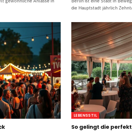
lt gewöhnliche Anlässe in
Berlin ist eine Stadt in Bewe
die Hauptstadt jährlich Zeh
LEBENSSTIL
ck
So gelingt die perfekt