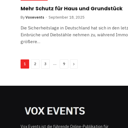
Mehr Schutz für Haus und Grundstück
By
Voxevents
September 18, 2025
Die Sicherheitslage in Deutschland hat sich in den let
Einbrüche und Diebstähle nehmen zu, während Immob
größere…
…
Next
1
2
3
9
Vox Events ist die führende Online-Publikation für