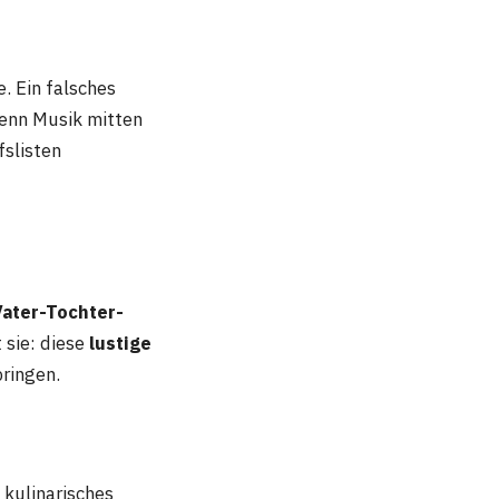
. Ein falsches
enn Musik mitten
fslisten
Vater-Tochter-
 sie: diese
lustige
bringen.
 kulinarisches