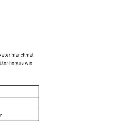
e Väter manchmal
äter heraus wie
en