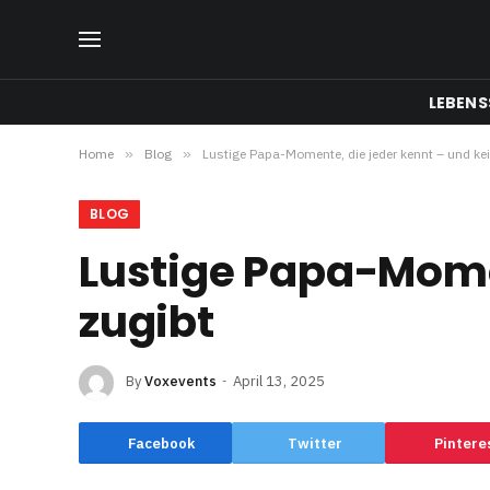
LEBENS
Home
»
Blog
»
Lustige Papa-Momente, die jeder kennt – und kei
BLOG
Lustige Papa-Momen
zugibt
By
Voxevents
April 13, 2025
Facebook
Twitter
Pintere