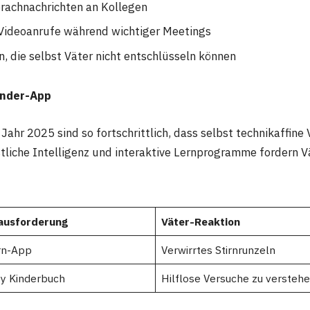
prachnachrichten an Kollegen
Videoanrufe während wichtiger Meetings
, die selbst Väter nicht entschlüsseln können
inder-App
Jahr 2025 sind so fortschrittlich, dass selbst technikaffin
stliche Intelligenz und interaktive Lernprogramme fordern V
ausforderung
Väter-Reaktion
rn-App
Verwirrtes Stirnrunzeln
y Kinderbuch
Hilflose Versuche zu versteh