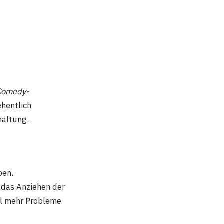
Comedy-
hentlich
haltung.
ben.
 das Anziehen der
al mehr Probleme