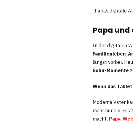
„Papas digitale A
Papa und 
In der digitalen 
Familienleben-A
längst vorbei. Heu
Sohn-Momente
z
Wenn das Tablet
Moderne Väter käm
mehr nur ein Gerä
macht.
Papa-Wei