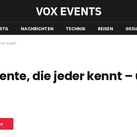
VOX EVENTS
STIL
NACHRICHTEN
TECHNIK
REISEN
GESU
ner zugibt
te, die jeder kennt – 
st