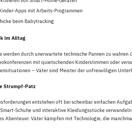
Aktivieren von Smart-Home-Geräten
Kinder-Apps mit Arbeits-Programmen
chicke beim Babytracking
k im Alltag
e werden durch unerwartete technische Pannen zu wahren
deokonferenzen mit quietschenden Kinderstimmen oder verse
ensituationen – Väter sind Meister der unfreiwilligen Unter
e Strumpf-Patz
sforderungen entstehen oft bei scheinbar einfachen Aufga
 Smart-Schuhe und interaktive Kleidungsstücke verwandeln
res Abenteuer. Väter kämpfen mit Technologie, die manchm