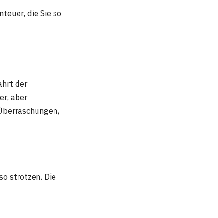
teuer, die Sie so
ahrt der
er, aber
r Überraschungen,
so strotzen. Die