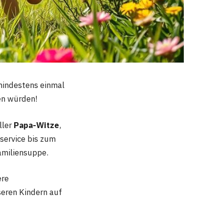
 mindestens einmal
en würden!
ller
Papa-Witze
,
service bis zum
Familiensuppe.
ere
seren Kindern auf