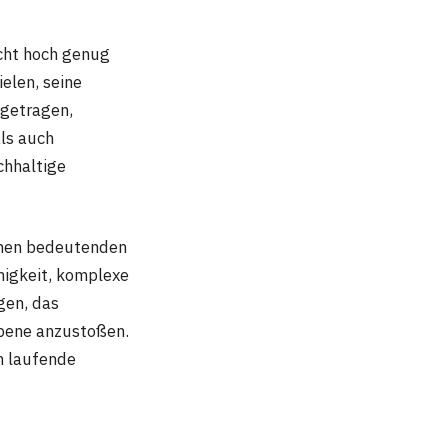
cht hoch genug
elen, seine
igetragen,
als auch
chhaltige
einen bedeutenden
ähigkeit, komplexe
gen, das
Ebene anzustoßen.
n laufende