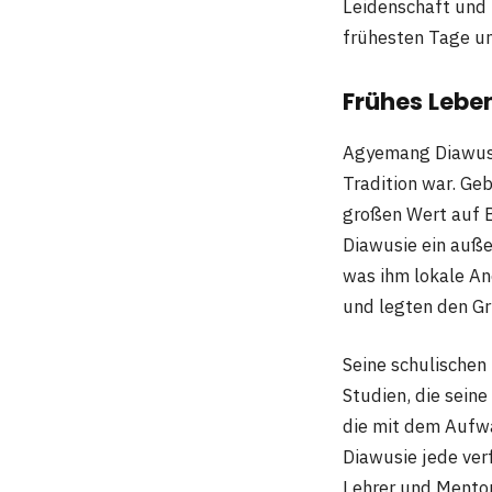
Leidenschaft und
frühesten Tage un
Frühes Lebe
Agyemang Diawusie
Tradition war. Geb
großen Wert auf B
Diawusie ein auße
was ihm lokale An
und legten den Gr
Seine schulischen
Studien, die sein
die mit dem Aufwa
Diawusie jede ver
Lehrer und Mentor