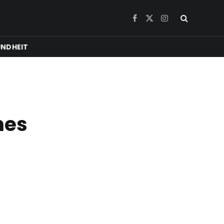
Facebook
X
Instagram
(Twitter)
NDHEIT
nes