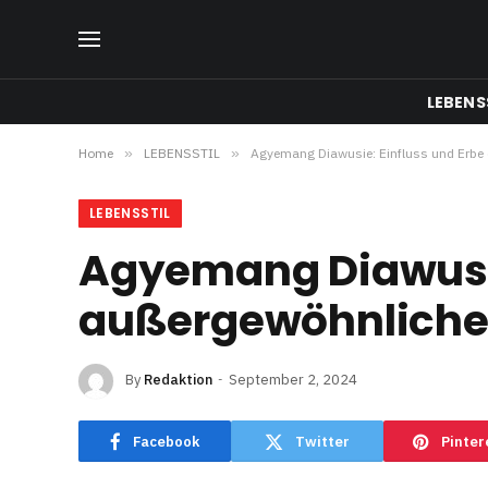
LEBENS
Home
»
LEBENSSTIL
»
Agyemang Diawusie: Einfluss und Erbe 
LEBENSSTIL
Agyemang Diawusie
außergewöhnliche
By
Redaktion
September 2, 2024
Facebook
Twitter
Pinter