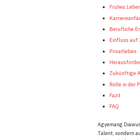
Frühes Lebe
Karriereanfä
Berufliche E
Einfluss auf
Privatleben
Herausforde
Zukünftige A
Rolle in der
Fazit
FAQ
Agyemang Diawusie
Talent, sondern a