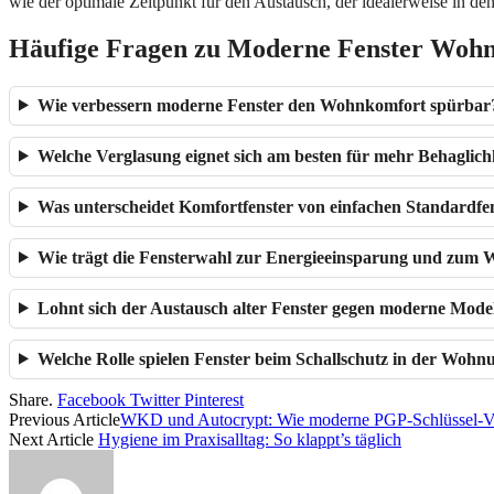
wie der optimale Zeitpunkt für den Austausch, der idealerweise in d
Häufige Fragen zu Moderne Fenster Woh
Wie verbessern moderne Fenster den Wohnkomfort spürbar
Welche Verglasung eignet sich am besten für mehr Behaglich
Was unterscheidet Komfortfenster von einfachen Standardfe
Wie trägt die Fensterwahl zur Energieeinsparung und zum 
Lohnt sich der Austausch alter Fenster gegen moderne Mode
Welche Rolle spielen Fenster beim Schallschutz in der Wohn
Share.
Facebook
Twitter
Pinterest
Previous Article
WKD und Autocrypt: Wie moderne PGP-Schlüssel-Vert
Next Article
Hygiene im Praxisalltag: So klappt’s täglich