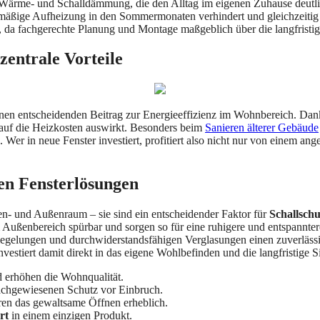
 Wärme- und Schalldämmung, die den Alltag im eigenen Zuhause deutli
mäßige Aufheizung in den Sommermonaten verhindert und gleichzeitig nat
, da fachgerechte Planung und Montage maßgeblich über die langfristig
entrale Vorteile
nen entscheidenden Beitrag zur Energieeffizienz im Wohnbereich. Dan
t auf die Heizkosten auswirkt. Besonders beim
Sanieren älterer Gebäude
. Wer in neue Fenster investiert, profitiert also nicht nur von einem 
ßen Fensterlösungen
en- und Außenraum – sie sind ein entscheidender Faktor für
Schallschu
m Außenbereich spürbar und sorgen so für eine ruhigere und entspannt
riegelungen und durchwiderstandsfähigen Verglasungen einen zuverläs
nvestiert damit direkt in das eigene Wohlbefinden und die langfristige 
 erhöhen die Wohnqualität.
achgewiesenen Schutz vor Einbruch.
en das gewaltsame Öffnen erheblich.
rt
in einem einzigen Produkt.