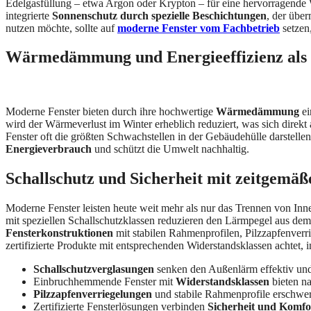
Edelgasfüllung – etwa Argon oder Krypton – für eine hervorragende
integrierte
Sonnenschutz durch spezielle Beschichtungen
, der über
nutzen möchte, sollte auf
moderne Fenster vom Fachbetrieb
setzen
Wärmedämmung und Energieeffizienz als z
Moderne Fenster bieten durch ihre hochwertige
Wärmedämmung
ei
wird der Wärmeverlust im Winter erheblich reduziert, was sich direk
Fenster oft die größten Schwachstellen in der Gebäudehülle darstellen
Energieverbrauch
und schützt die Umwelt nachhaltig.
Schallschutz und Sicherheit mit zeitgemä
Moderne Fenster leisten heute weit mehr als nur das Trennen von Inn
mit speziellen Schallschutzklassen reduzieren den Lärmpegel aus de
Fensterkonstruktionen
mit stabilen Rahmenprofilen, Pilzzapfenver
zertifizierte Produkte mit entsprechenden Widerstandsklassen achtet, i
Schallschutzverglasungen
senken den Außenlärm effektiv und
Einbruchhemmende Fenster mit
Widerstandsklassen
bieten n
Pilzzapfenverriegelungen
und stabile Rahmenprofile erschwer
Zertifizierte Fensterlösungen verbinden
Sicherheit und Komfo