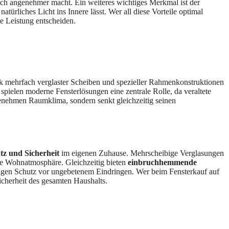
ch angenehmer macht. Ein weiteres wichtiges Merkmal ist der
ürliches Licht ins Innere lässt. Wer all diese Vorteile optimal
e Leistung entscheiden.
k mehrfach verglaster Scheiben und spezieller Rahmenkonstruktionen
spielen moderne Fensterlösungen eine zentrale Rolle, da veraltete
angenehmen Raumklima, sondern senkt gleichzeitig seinen
tz und Sicherheit
im eigenen Zuhause. Mehrscheibige Verglasungen
ere Wohnatmosphäre. Gleichzeitig bieten
einbruchhemmende
sigen Schutz vor ungebetenem Eindringen. Wer beim Fensterkauf auf
Sicherheit des gesamten Haushalts.