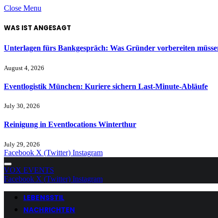
Close Menu
WAS IST ANGESAGT
Unterlagen fürs Bankgespräch: Was Gründer vorbereiten müsse
August 4, 2026
Eventlogistik München: Kuriere sichern Last-Minute-Abläufe
July 30, 2026
Reinigung in Eventlocations Winterthur
July 29, 2026
Facebook
X (Twitter)
Instagram
VOX EVENTS
Facebook
X (Twitter)
Instagram
LEBENSSTIL
NACHRICHTEN