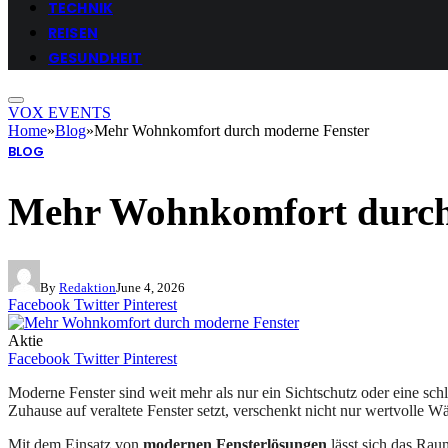
TECHNIK
REISEN
GESUNDHEIT
VOX EVENTS
Home
»
Blog
»
Mehr Wohnkomfort durch moderne Fenster
BLOG
Mehr Wohnkomfort durch
By
Redaktion
June 4, 2026
Facebook
Twitter
Pinterest
Aktie
Facebook
Twitter
Pinterest
Moderne Fenster sind weit mehr als nur ein Sichtschutz oder eine sch
Zuhause auf veraltete Fenster setzt, verschenkt nicht nur wertvolle 
Mit dem Einsatz von
modernen Fensterlösungen
lässt sich das Rau