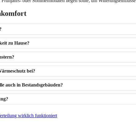
en Frühjahrs- oder Sommermonaten liegen sollte, um Witterungseinflüs
nkomfort
?
keit zu Hause?
nstern?
Wärmeschutz bei?
lle auch in Bestandsgebäuden?
ung?
eilung wirklich funktioniert