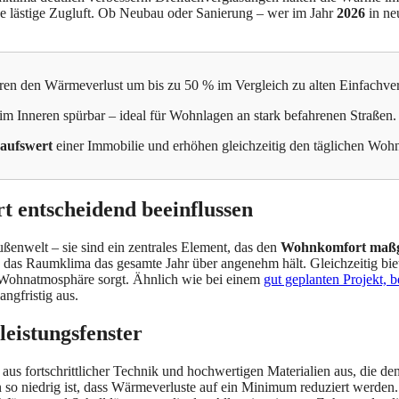
hne lästige Zugluft. Ob Neubau oder Sanierung – wer im Jahr
2026
in ne
ren den Wärmeverlust um bis zu 50 % im Vergleich zu alten Einfachve
im Inneren spürbar – ideal für Wohnlagen an stark befahrenen Straßen.
aufswert
einer Immobilie und erhöhen gleichzeitig den täglichen Woh
entscheidend beeinflussen
ßenwelt – sie sind ein zentrales Element, das den
Wohnkomfort maßge
das Raumklima das gesamte Jahr über angenehm hält. Gleichzeitig biet
 Wohnatmosphäre sorgt. Ähnlich wie bei einem
gut geplanten Projekt, 
angfristig aus.
eistungsfenster
us fortschrittlicher Technik und hochwertigen Materialien aus, die de
en so niedrig ist, dass Wärmeverluste auf ein Minimum reduziert werde