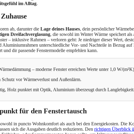
itsgefühl im Alltag
.
n Zuhause
oren ab, darunter die
Lage deines Hauses
, dein persönlicher Wärmebe
igen Dreifachverglasung
, die sowohl im Winter Wärme speichert al
ster – inklusive Rahmen – verloren geht: Je niedriger dieser Wert, de
nd Aluminiumrahmen unterschiedliche Vor- und Nachteile in Bezug auf P
ert und dir passende Fenstermodelle empfehlen kann.
e Wärmedämmung – moderne Fenster erreichen Werte unter 1,0 W/(m²K)
en Schutz vor Wärmeverlust und Außenlärm.
stig, Holz punktet mit Optik, Aluminium überzeugt durch Langlebigkeit
tpunkt für den Fenstertausch
lt – sowohl in puncto Wohnkomfort als auch bei den Energiekosten. Die K
assen sich die Ausgaben deutlich reduzieren. Den
richtigen Überblick 