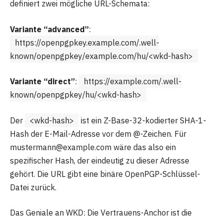
definiert zwei mögliche URL-Schemata:
Variante “advanced”
:
https://openpgpkey.example.com/.well-
known/openpgpkey/example.com/hu/<wkd-hash>
Variante “direct”
:
https://example.com/.well-
known/openpgpkey/hu/<wkd-hash>
Der
<wkd-hash>
ist ein Z-Base-32-kodierter SHA-1-
Hash der E-Mail-Adresse vor dem @-Zeichen. Für
mustermann@example.com wäre das also ein
spezifischer Hash, der eindeutig zu dieser Adresse
gehört. Die URL gibt eine binäre OpenPGP-Schlüssel-
Datei zurück.
Das Geniale an WKD: Die Vertrauens-Anchor ist die