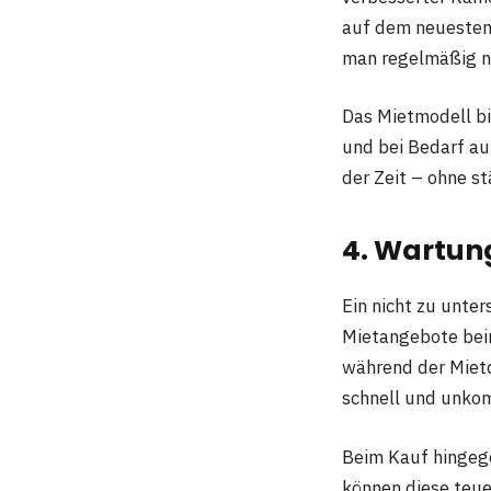
auf dem neuesten
man regelmäßig ne
Das Mietmodell bie
und bei Bedarf au
der Zeit – ohne s
4. Wartun
Ein nicht zu unte
Mietangebote bein
während der Mietd
schnell und unkom
Beim Kauf hingeg
können diese teue