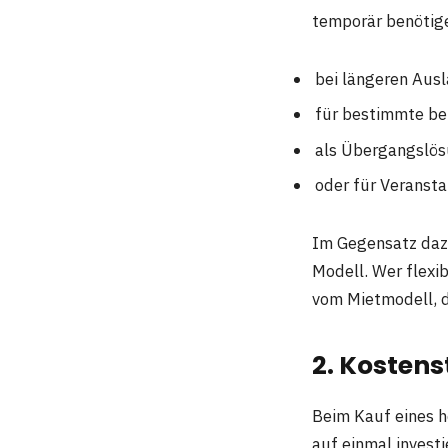
temporär benötige
bei längeren Aus
für bestimmte ber
als Übergangslös
oder für Veranst
Im Gegensatz dazu
Modell. Wer flexi
vom Mietmodell, d
2. Kostens
Beim Kauf eines 
auf einmal invest