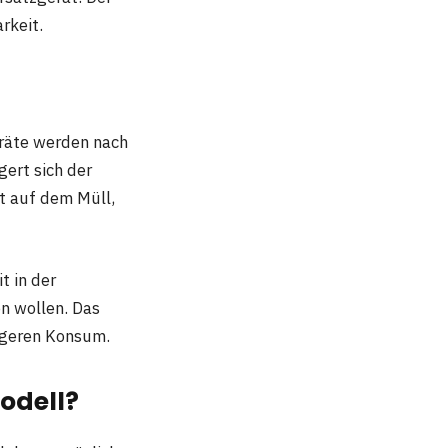
rkeit.
eräte werden nach
ert sich der
t auf dem Müll,
t in der
n wollen. Das
tigeren Konsum.
Modell?