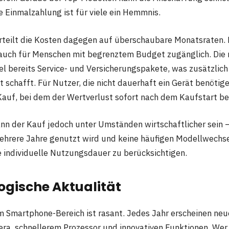
e Einmalzahlung ist für viele ein Hemmnis.
rteilt die Kosten dagegen auf überschaubare Monatsraten.
auch für Menschen mit begrenztem Budget zugänglich. Die 
gel bereits Service- und Versicherungspakete, was zusätzlich
 schafft. Für Nutzer, die nicht dauerhaft ein Gerät benötigen
 Kauf, bei dem der Wertverlust sofort nach dem Kaufstart be
ann der Kauf jedoch unter Umständen wirtschaftlicher sein –
hrere Jahre genutzt wird und keine häufigen Modellwechse
ie individuelle Nutzungsdauer zu berücksichtigen.
ogische Aktualität
m Smartphone-Bereich ist rasant. Jedes Jahr erscheinen neu
ra, schnellerem Prozessor und innovativen Funktionen. Wer 