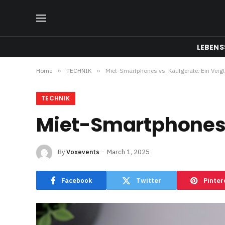
LEBENS
Home
»
TECHNIK
»
Miet-Smartphones vs. Kaufgeräte: Ein Vergl
TECHNIK
Miet-Smartphones v
By
Voxevents
March 1, 2025
Facebook
Twitter
Pinter