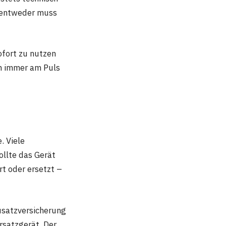
– entweder muss
ofort zu nutzen
ch immer am Puls
e. Viele
llte das Gerät
rt oder ersetzt –
satzversicherung
rsatzgerät. Der