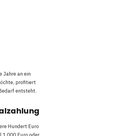
 Jahre an ein
chte, profitiert
Bedarf entsteht.
malzahlung
ere Hundert Euro
l 1.000 Euro oder