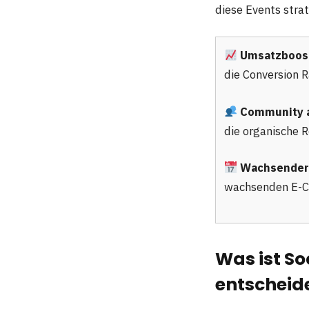
diese Events stra
Umsatzboost
die Conversion 
Community a
die organische R
Wachsender
wachsenden E-
Was ist S
entscheid