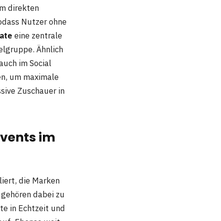
m direkten
sodass Nutzer ohne
ate
eine zentrale
elgruppe. Ähnlich
uch im Social
en, um maximale
ssive Zuschauer in
Events im
iert, die Marken
gehören dabei zu
e in Echtzeit und