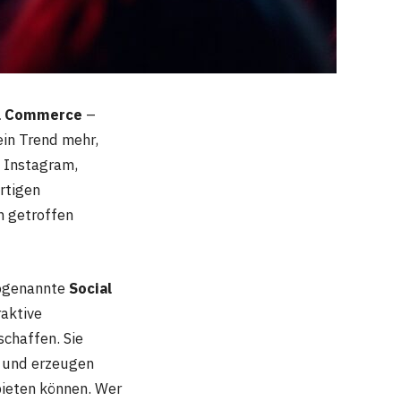
l Commerce
–
ein Trend mehr,
e Instagram,
rtigen
h getroffen
sogenannte
Social
raktive
schaffen. Sie
e und erzeugen
bieten können. Wer