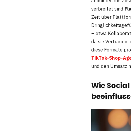
animieren die Zus
verbreitet sind
Fl
Zeit über Plattfo
Dringlichkeitsgef
– etwa Kollabora
da sie Vertrauen 
diese Formate pro
TikTok-Shop-Ag
und den Umsatz na
Wie Socia
beeinflus