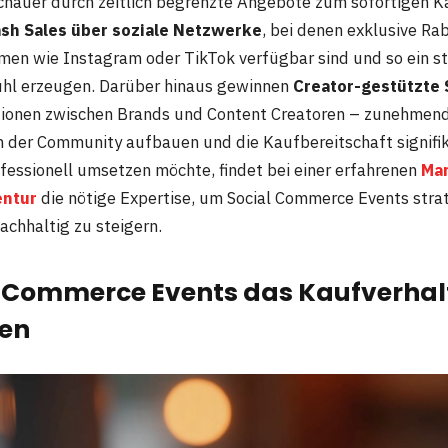
chauer durch zeitlich begrenzte Angebote zum sofortigen K
ash Sales über soziale Netzwerke
, bei denen exklusive Ra
rmen wie Instagram oder TikTok verfügbar sind und so ein s
ühl erzeugen. Darüber hinaus gewinnen
Creator-gestützte
tionen zwischen Brands und Content Creatoren – zunehmen
in der Community aufbauen und die Kaufbereitschaft signifi
fessionell umsetzen möchte, findet bei einer erfahrenen
Mar
entur
die nötige Expertise, um Social Commerce Events stra
chhaltig zu steigern.
l Commerce Events das Kaufverhal
sen