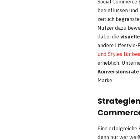
Social Commerce E
beeinflussen und
zeitlich begrenzte
Nutzer dazu beweg
dabei die
visuell
andere Lifestyle-
und Styles für be
erheblich. Unterne
Konversionsrate
Marke.
Strategien
Commerce
Eine erfolgreiche
denn nur wer weiß