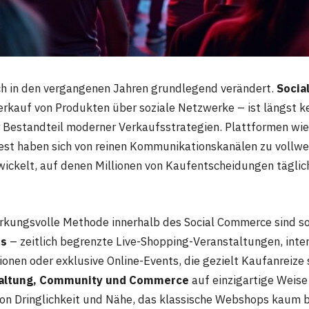
ch in den vergangenen Jahren grundlegend verändert.
Socia
Verkauf von Produkten über soziale Netzwerke – ist längst k
r Bestandteil moderner Verkaufsstrategien. Plattformen wi
est haben sich von reinen Kommunikationskanälen zu vollwe
ickelt, auf denen Millionen von Kaufentscheidungen täglic
irkungsvolle Methode innerhalb des Social Commerce sind 
ts
– zeitlich begrenzte Live-Shopping-Veranstaltungen, inte
onen oder exklusive Online-Events, die gezielt Kaufanreize 
altung, Community und Commerce
auf einzigartige Weis
von Dringlichkeit und Nähe, das klassische Webshops kaum 