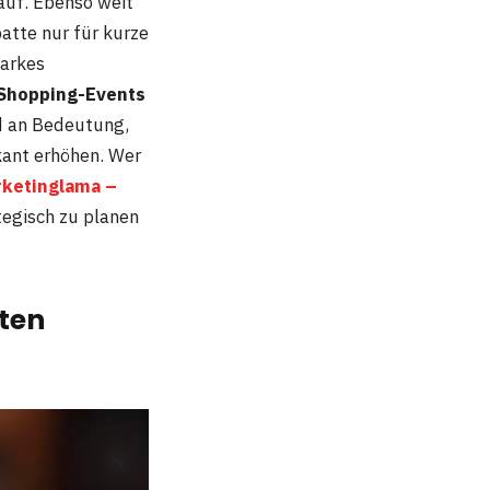
auf. Ebenso weit
batte nur für kurze
tarkes
 Shopping-Events
d an Bedeutung,
kant erhöhen. Wer
ketinglama –
tegisch zu planen
ten