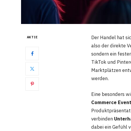
Der Handel hat si
AKTIE
also der direkte 
sondern ein feste
TikTok und Pinter
Marktplätzen entw
werden.
Eine besonders w
Commerce Even
Produktpräsentati
verbinden
Unterh
dabei ein Gefühl 