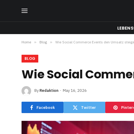
LEBENS
Home
»
Blog
»
Wie Social Commerce Events den Umsatz steige
BLOG
Wie Social Commer
By
Redaktion
May 16, 2026
Facebook
Twitter
Pinter