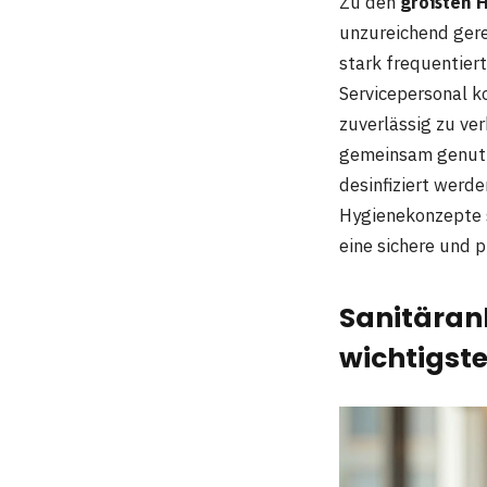
Zu den
größten H
unzureichend gere
stark frequentier
Servicepersonal 
zuverlässig zu ve
gemeinsam genutz
desinfiziert werd
Hygienekonzepte s
eine sichere und 
Sanitäran
wichtigst