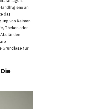
itäranlagen,
 Handhygiene an
te das
agung von Keimen
fe, Theken oder
n Abständen
lare
ie Grundlage für
 Die