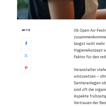
Ob Open-Air-Festi
AKTIE
zusammenkommen
längst nicht mehr
Hygienekonzept sc
Faktor für den re
Veranstalter steh
umzusetzen – ohne
Sanitäranlagen üb
sind oft die orga
Aspekte frühzeitig
Vertrauen der Bes