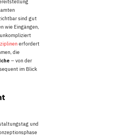
reitstellung
esamten
ichtbar sind gut
en wie Eingängen,
 unkompliziert
ziplinen
erfordert
men, die
iche
– von der
nsequent im Blick
ht
nstaltungstag und
Konzeptionsphase