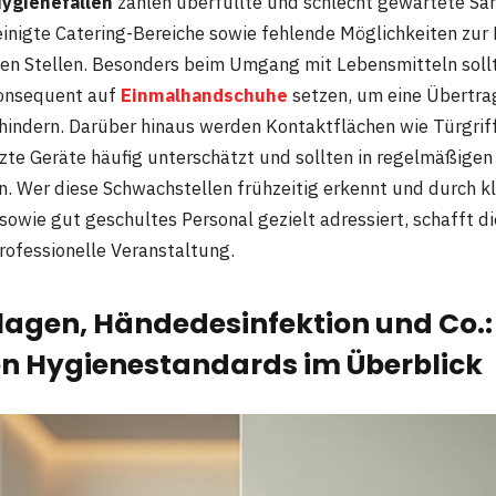
ygienefallen
zählen überfüllte und schlecht gewartete San
inigte Catering-Bereiche sowie fehlende Möglichkeiten zur
ten Stellen. Besonders beim Umgang mit Lebensmitteln soll
konsequent auf
Einmalhandschuhe
setzen, um eine Übertr
rhindern. Darüber hinaus werden Kontaktflächen wie Türgrif
te Geräte häufig unterschätzt und sollten in regelmäßige
en. Wer diese Schwachstellen frühzeitig erkennt und durch k
owie gut geschultes Personal gezielt adressiert, schafft d
professionelle Veranstaltung.
lagen, Händedesinfektion und Co.:
en Hygienestandards im Überblick