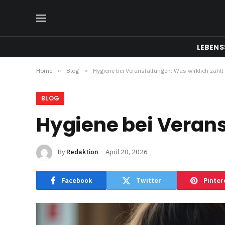
LEBENS
Home
»
Blog
»
Hygiene bei Veranstaltungen: Was wirklich zählt
BLOG
Hygiene bei Verans
By
Redaktion
April 20, 2026
Facebook
Twitter
Pinter