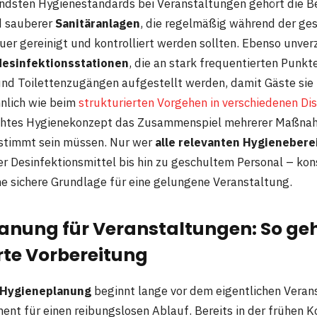
dsten Hygienestandards bei Veranstaltungen gehört die Be
d sauberer
Sanitäranlagen
, die regelmäßig während der g
er gereinigt und kontrolliert werden sollten. Ebenso unverz
esinfektionsstationen
, die an stark frequentierten Punkt
nd Toilettenzugängen aufgestellt werden, damit Gäste sie
nlich wie beim
strukturierten Vorgehen in verschiedenen Dis
chtes Hygienekonzept das Zusammenspiel mehrerer Maßnah
stimmt sein müssen. Nur wer
alle relevanten Hygienebere
er Desinfektionsmittel bis hin zu geschultem Personal – ko
ine sichere Grundlage für eine gelungene Veranstaltung.
anung für Veranstaltungen: So ge
rte Vorbereitung
Hygieneplanung
beginnt lange vor dem eigentlichen Vera
ent für einen reibungslosen Ablauf. Bereits in der frühen 