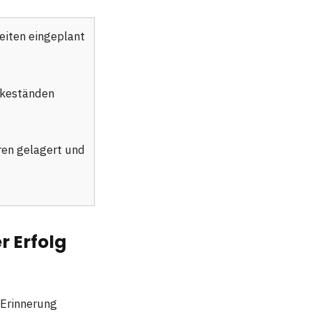
eiten eingeplant
nkeständen
ren gelagert und
r Erfolg
 Erinnerung