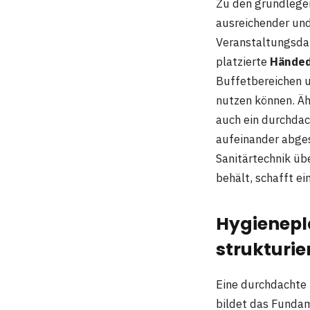
Zu den grundlegen
ausreichender un
Veranstaltungsdau
platzierte
Händed
Buffetbereichen u
nutzen können. Äh
auch ein durchda
aufeinander abge
Sanitärtechnik üb
behält, schafft e
Hygienepl
strukturie
Eine durchdachte
bildet das Fundam