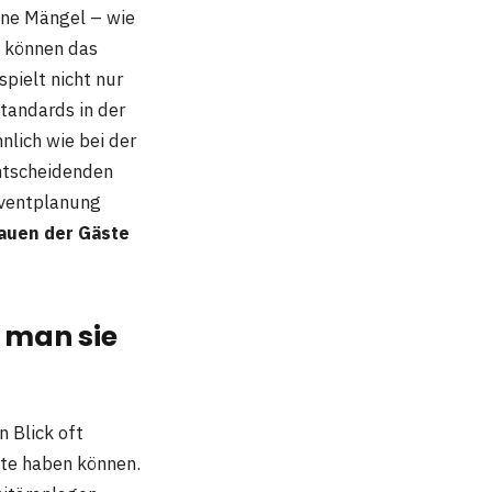
ine Mängel – wie
– können das
pielt nicht nur
tandards in der
lich wie bei der
entscheidenden
Eventplanung
auen der Gäste
e man sie
n Blick oft
ste haben können.