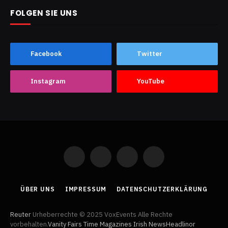
FOLGEN SIE UNS
Facebook
Twitter
Instagram
YouTube
Facebook
X
Instagram
YouTube
(Twitter)
ÜBER UNS
IMPRESSUM
DATENSCHUTZERKLÄRUNG
Reuter
Urheberrechte © 2025 VoxEvents Alle Rechte
vorbehalten.
Vanity Fairs
Time Magazines
Irish News
Headlinor