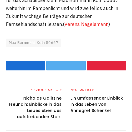
für das Schauspiel steht Max Bornmann Köln 50667
weiterhin im Rampenlicht und wird zweifellos auch in
Zukunft wichtige Beiträge zur deutschen
Fernsehlandschaft leisten.(
Verena Nagelsmann
)
Max Bornmann Köln 50667
Facebook
Twitter
Pinterest
PREVIOUS ARTICLE
NEXT ARTICLE
Nicholas Galitzine
Ein umfassender Einblick
Freundin: Einblicke in das
in das Leben von
Liebesleben des
Annegret Schenkel
aufstrebenden Stars