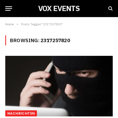
VOX EVENTS
Home
»
Posts Tagged "2317257820"
BROWSING:
2317257820
NACHRICHTEN