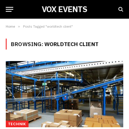
VOX EVENTS
Home
»
Posts Tagged "worldtech client"
BROWSING:
WORLDTECH CLIENT
TECHNIK