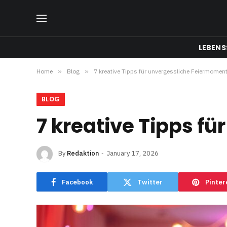
LEBENS
Home
»
Blog
»
7 kreative Tipps für unvergessliche Feiermomen
BLOG
7 kreative Tipps f
By
Redaktion
January 17, 2026
Facebook
Twitter
Pinter