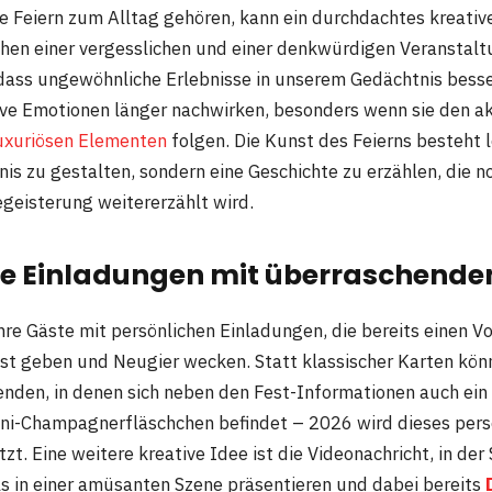
te Feiern zum Alltag gehören, kann ein durchdachtes kreati
hen einer vergesslichen und einer denkwürdigen Veranstal
dass ungewöhnliche Erlebnisse in unserem Gedächtnis besse
ve Emotionen länger nachwirken, besonders wenn sie den a
uxuriösen Elementen
folgen. Die Kunst des Feierns besteht le
gnis zu gestalten, sondern eine Geschichte zu erzählen, die 
geisterung weitererzählt wird.
he Einladungen mit überraschende
hre Gäste mit persönlichen Einladungen, die bereits einen 
 geben und Neugier wecken. Statt klassischer Karten könn
enden, in denen sich neben den Fest-Informationen auch ein 
ini-Champagnerfläschchen befindet – 2026 wird dieses pers
t. Eine weitere kreative Idee ist die Videonachricht, in der 
ls in einer amüsanten Szene präsentieren und dabei bereits