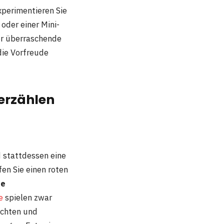
xperimentieren Sie
oder einer Mini-
er überraschende
die Vorfreude
erzählen
 stattdessen eine
en Sie einen roten
re
e
spielen zwar
ichten und