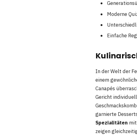
Generationsü
Moderne Quiz
Unterschiedl
Einfache Reg
Kulinaris
In der Welt der F
einem gewöhnlich
Canapés überrasch
Gericht individue
Geschmackskombin
garnierte Dessert
Spezialitäten
mit
zeigen gleichzeiti