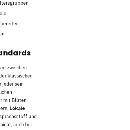
Altersgruppen
ele
rbereiten
en
tandards
ied zwischen
der klassischen
 jeder sein
lichen
r mit Blüten
bern.
Lokale
sprächsstoff und
nicht, auch bei