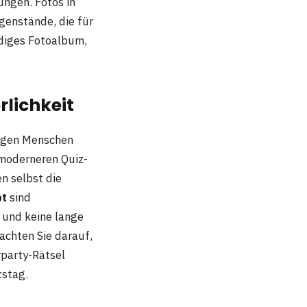
ungen. Fotos in
genstände, die für
ndiges Fotoalbum,
rlichkeit
ingen Menschen
 moderneren Quiz-
n selbst die
bt
sind
 und keine lange
achten Sie darauf,
rparty-Rätsel
tstag.