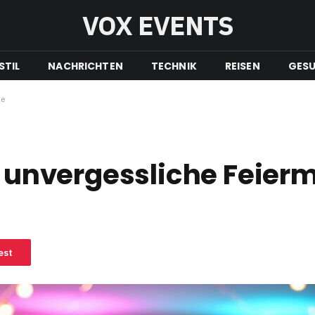
VOX EVENTS
STIL
NACHRICHTEN
TECHNIK
REISEN
GESU
te
ür unvergessliche Feie
est