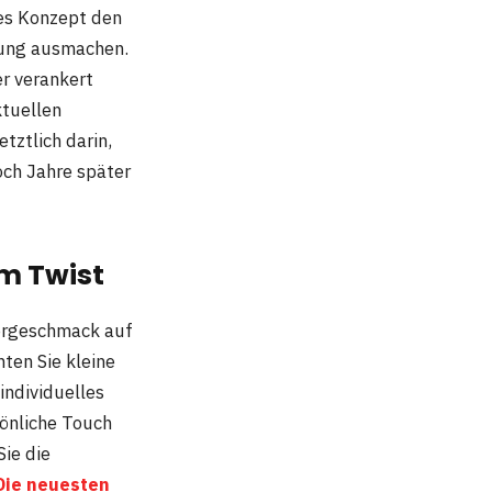
ves Konzept den
tung ausmachen.
r verankert
ktuellen
tztlich darin,
noch Jahre später
m Twist
Vorgeschmack auf
ten Sie kleine
individuelles
önliche Touch
Sie die
Die neuesten