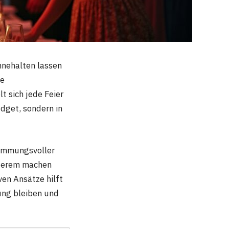
nnehalten lassen
ne
t sich jede Feier
udget, sondern in
timmungsvoller
nderem machen
en Ansätze hilft
ung bleiben und