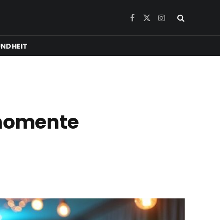
Facebook
X
Instagram
(Twitter)
NDHEIT
rmomente