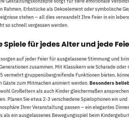
hre Gestaltungskonzepte sorgt für tiefe emotionale Verbind
en Rahmen, Erbstücke als Dekoelement oder symbolische Ge
eignisse stehen – all dies verwandelt Ihre Feier in ein lebe
cht so schnell vergessen werden.
 Spiele für jedes Alter und jede Feie
e sorgen auf jeder Feier für ausgelassene Stimmung und br
 Generationen zusammen. Mit Klassikern wie Scharade oder
25 vermehrt gruppenübergreifende Funktionen bieten, könne
n Gäste zum Mitmachen animiert werden.
Besonders belie
sowohl Großeltern als auch Kinder gleichermaßen ansprechen
en. Planen Sie etwa 2-3 verschiedene Spieloptionen ein und 
mosphäre Ihrer Veranstaltung passen – ein elegantes Dinne
rs als ein ausgelassenes Bewegungsspiel beim Kindergebur