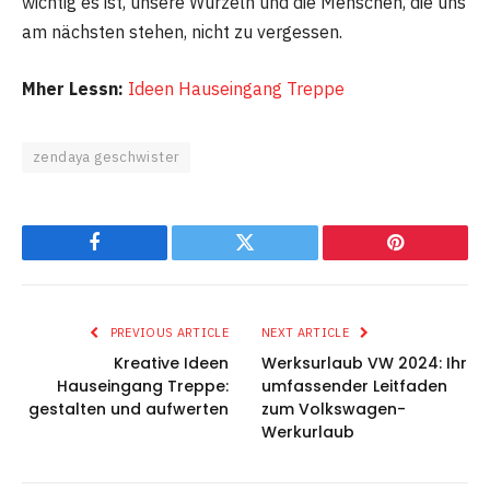
wichtig es ist, unsere Wurzeln und die Menschen, die uns
am nächsten stehen, nicht zu vergessen.
Mher Lessn:
Ideen Hauseingang Treppe
zendaya geschwister
Facebook
Twitter
Pinterest
PREVIOUS ARTICLE
NEXT ARTICLE
Kreative Ideen
Werksurlaub VW 2024: Ihr
Hauseingang Treppe:
umfassender Leitfaden
gestalten und aufwerten
zum Volkswagen-
Werkurlaub