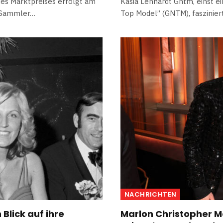
es Marktpreises erfolgt am
Kasia Lenhardt Gntm, einst e
r Sammler…
Top Model” (GNTM), faszinier
NACHRICHTEN
Blick auf ihre
Marlon Christopher Ma