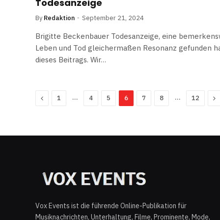
Todesanzeige
By
Redaktion
September 21, 2024
Brigitte Beckenbauer Todesanzeige, eine bemerkensw
Leben und Tod gleichermaßen Resonanz gefunden hab
dieses Beitrags. Wir…
Previous
…
…
N
1
4
5
6
7
8
12
Vox Events ist die führende Online-Publikation für
Musiknachrichten, Unterhaltung, Filme, Prominente, Mode,