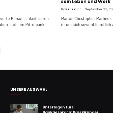
sein Leben und Werk
By
Redaktion
September 21, 2
erte Persönlichkeit, deren
Marlon Christopher Martinek i
en, steht im Mittelpunkt
ist und sich sowohl beruflich 
ext
UNSERE AUSWAHL
Unterlagen fürs
Bankgespräch: Was Gründer