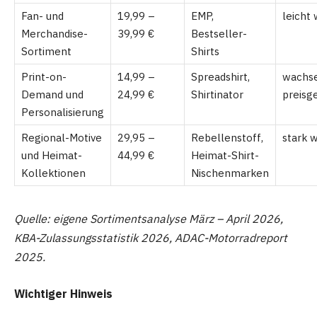
Fan- und
19,99 –
EMP,
leicht
Merchandise-
39,99 €
Bestseller-
Sortiment
Shirts
Print-on-
14,99 –
Spreadshirt,
wachse
Demand und
24,99 €
Shirtinator
preisg
Personalisierung
Regional-Motive
29,95 –
Rebellenstoff,
stark 
und Heimat-
44,99 €
Heimat-Shirt-
Kollektionen
Nischenmarken
Quelle: eigene Sortimentsanalyse März – April 2026,
KBA-Zulassungsstatistik 2026, ADAC-Motorradreport
2025.
Wichtiger Hinweis