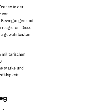
Ostsee in der
z von
ie Bewegungen und
 reagieren. Diese
zu gewährleisten
 militärischen
O
ne starke und
sfähigkeit
ieg