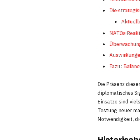
Die strategi
Aktuell
NATOs Reakti
Überwachung
Auswirkungen
Fazit: Balanc
Die Präsenz dieser
diplomatisches Si
Einsätze sind vie
Testung neuer mar
Notwendigkeit, die
Historisch