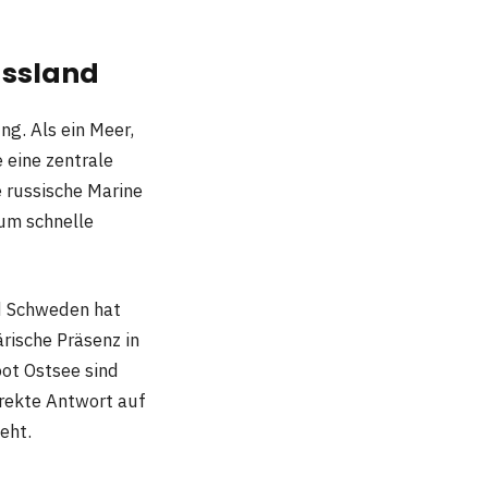
ussland
ng. Als ein Meer,
 eine zentrale
e russische Marine
 um schnelle
d Schweden hat
ärische Präsenz in
ot Ostsee sind
irekte Antwort auf
eht.