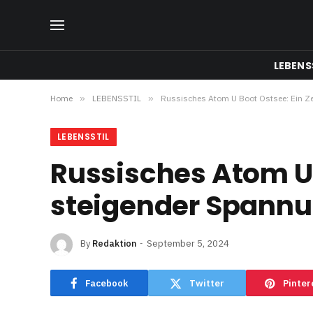
LEBENS
Home
»
LEBENSSTIL
»
Russisches Atom U Boot Ostsee: Ein Z
LEBENSSTIL
Russisches Atom U 
steigender Spann
By
Redaktion
September 5, 2024
Facebook
Twitter
Pinter