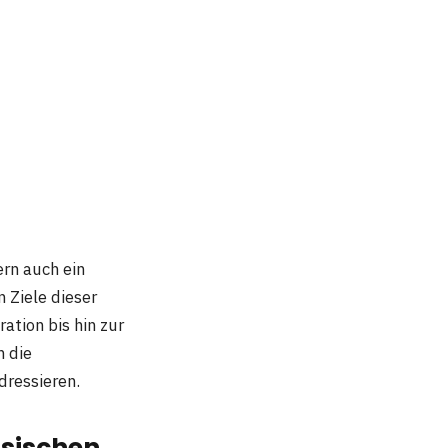
ern auch ein
 Ziele dieser
ation bis hin zur
n die
dressieren.
ssischen