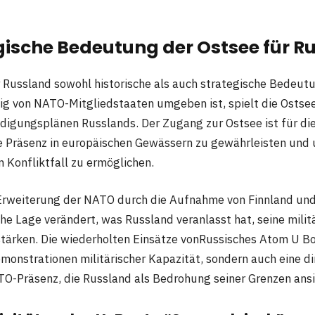
gische Bedeutung der Ostsee für R
r Russland sowohl historische als auch strategische Bedeutu
dig von NATO-Mitgliedstaaten umgeben ist, spielt die Ostsee
eidigungsplänen Russlands. Der Zugang zur Ostsee ist für di
ne Präsenz in europäischen Gewässern zu gewährleisten und
 Konfliktfall zu ermöglichen.
 Erweiterung der NATO durch die Aufnahme von Finnland un
che Lage verändert, was Russland veranlasst hat, seine milit
stärken. Die wiederholten Einsätze vonRussisches Atom U Bo
emonstrationen militärischer Kapazität, sondern auch eine d
TO-Präsenz, die Russland als Bedrohung seiner Grenzen ansi