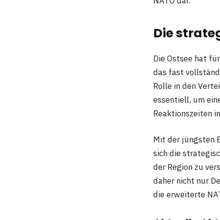
NATO dar.
Die strate
Die Ostsee hat fü
das fast vollstän
Rolle in den Vert
essentiell, um ei
Reaktionszeiten im
Mit der jüngsten
sich die strategis
der Region zu ver
daher nicht nur D
die erweiterte NA