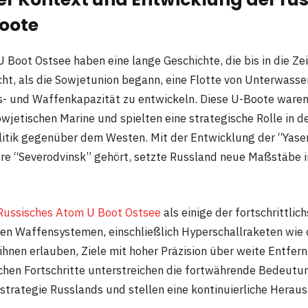
oote
 Boot Ostsee haben eine lange Geschichte, die bis in die Ze
cht, als die Sowjetunion begann, eine Flotte von Unterwass
s- und Waffenkapazität zu entwickeln. Diese U-Boote waren 
wjetischen Marine und spielten eine strategische Rolle in d
tik gegenüber dem Westen. Mit der Entwicklung der “Yasen
e “Severodvinsk” gehört, setzte Russland neue Maßstäbe i
Russisches Atom U Boot Ostsee
als einige der fortschrittlic
en Waffensystemen, einschließlich Hyperschallraketen wie 
ihnen erlauben, Ziele mit hoher Präzision über weite Entfer
chen Fortschritte unterstreichen die fortwährende Bedeutu
sstrategie Russlands und stellen eine kontinuierliche Herau