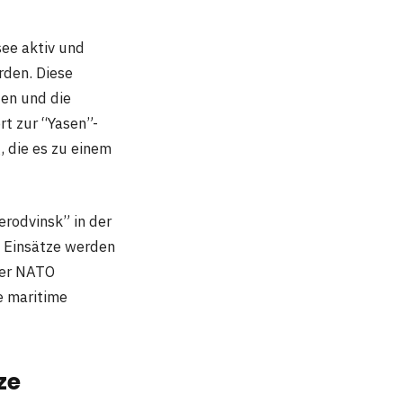
see aktiv und
rden. Diese
ten und die
rt zur “Yasen”-
, die es zu einem
erodvinsk” in der
 Einsätze werden
der NATO
ne maritime
ze