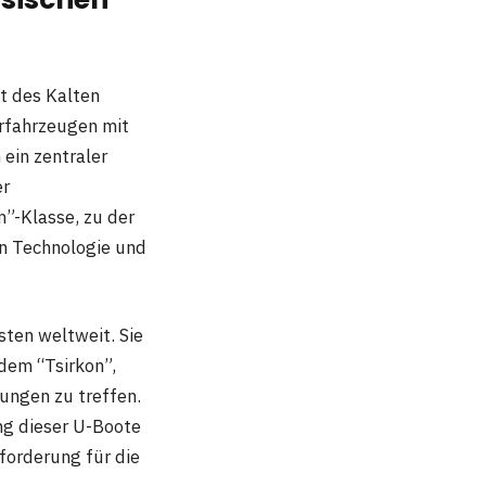
it des Kalten
erfahrzeugen mit
ein zentraler
er
”-Klasse, zu der
n Technologie und
hsten weltweit. Sie
dem “Tsirkon”,
nungen zu treffen.
ng dieser U-Boote
sforderung für die