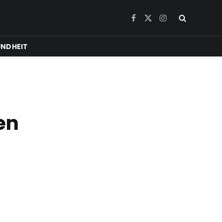
Facebook
X
Instagram
(Twitter)
NDHEIT
en