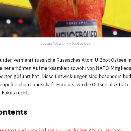
russisches atom u boot ostsee
wurden vermehrt russische Russisches Atom U Boot Ostsee i
 einer erhöhten Aufmerksamkeit sowohl von NATO-Mitglieds
perten geführt hat. Diese Entwicklungen sind besonders b
eopolitischen Landschaft Europas, wo die Ostsee als strat
 Fokus rückt.
ontents
 Kontext und Entwicklung der russischen Atom-U-Boote