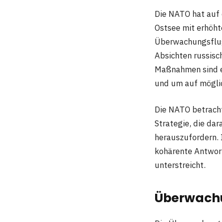
Die NATO hat auf 
Ostsee mit erhöht
Überwachungsflug
Absichten russisc
Maßnahmen sind e
und um auf möglic
Die NATO betrachte
Strategie, die da
herauszufordern. 
kohärente Antwort
unterstreicht.
Überwachu