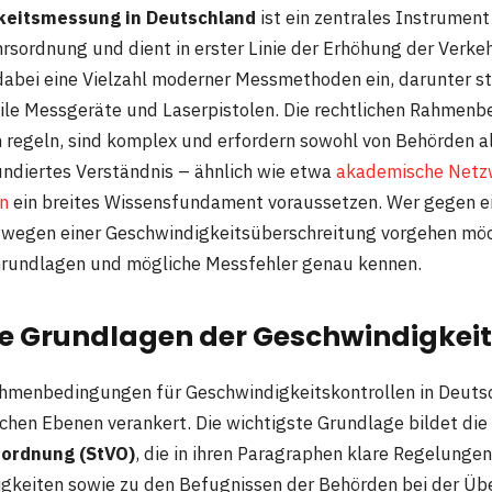
eitsmessung in Deutschland
ist ein zentrales Instrumen
rsordnung und dient in erster Linie der Erhöhung der Verkeh
abei eine Vielzahl moderner Messmethoden ein, darunter st
ile Messgeräte und Laserpistolen. Die rechtlichen Rahmenb
regeln, sind komplex und erfordern sowohl von Behörden a
undiertes Verständnis – ähnlich wie etwa
akademische Netz
n
ein breites Wissensfundament voraussetzen. Wer gegen e
wegen einer Geschwindigkeitsüberschreitung vorgehen möch
Grundlagen und mögliche Messfehler genau kennen.
he Grundlagen der Geschwindigkeit
ahmenbedingungen für Geschwindigkeitskontrollen in Deuts
chen Ebenen verankert. Die wichtigste Grundlage bildet die
ordnung (StVO)
, die in ihren Paragraphen klare Regelunge
gkeiten sowie zu den Befugnissen der Behörden bei der Ü