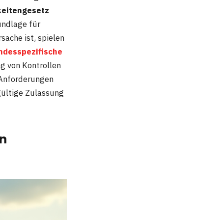
keitengesetz
undlage für
ache ist, spielen
ndesspezifische
g von Kontrollen
 Anforderungen
gültige Zulassung
en