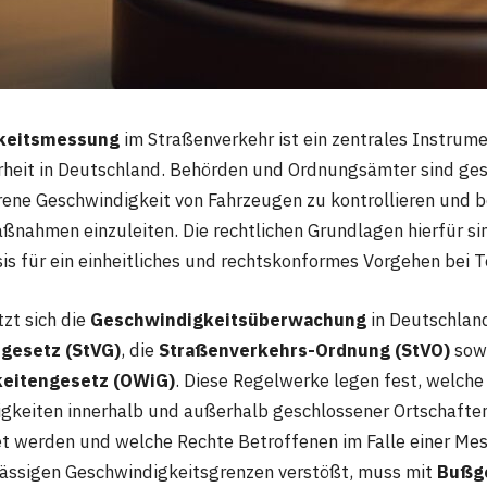
keitsmessung
im Straßenverkehr ist ein zentrales Instrum
rheit in Deutschland. Behörden und Ordnungsämter sind ges
rene Geschwindigkeit von Fahrzeugen zu kontrollieren und 
nahmen einzuleiten. Die rechtlichen Grundlagen hierfür sind
sis für ein einheitliches und rechtskonformes Vorgehen bei 
zt sich die
Geschwindigkeitsüberwachung
in Deutschlan
gesetz (StVG)
, die
Straßenverkehrs-Ordnung (StVO)
sow
eitengesetz (OWiG)
. Diese Regelwerke legen fest, welche
keiten innerhalb und außerhalb geschlossener Ortschaften
t werden und welche Rechte Betroffenen im Falle einer Me
lässigen Geschwindigkeitsgrenzen verstößt, muss mit
Bußge