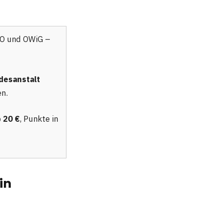
VO und OWiG –
desanstalt
n.
 20 €
, Punkte in
in