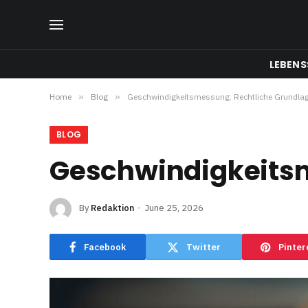
LEBENS
Home
»
Blog
»
Geschwindigkeitsmessung: Rechtliche Grundla
BLOG
Geschwindigkeitsm
By
Redaktion
June 25, 2026
Facebook
Twitter
Pinter