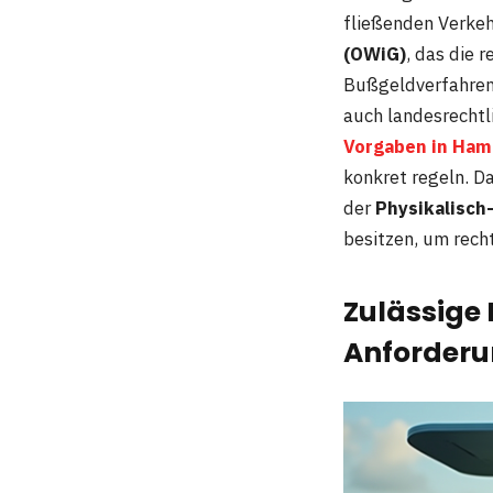
fließenden Verkeh
(OWiG)
, das die 
Bußgeldverfahren 
auch landesrechtl
Vorgaben in Ham
konkret regeln. D
der
Physikalisch
besitzen, um rech
Zulässige
Anforder