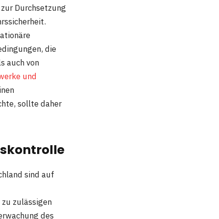
t zur Durchsetzung
rssicherheit.
ationäre
edingungen, die
ls auch von
werke und
inen
te, sollte daher
skontrolle
chland sind auf
n zu zulässigen
berwachung des