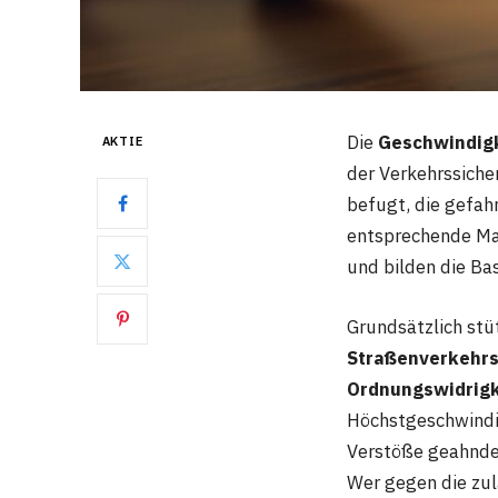
Die
Geschwindig
AKTIE
der Verkehrssiche
befugt, die gefah
entsprechende Maß
und bilden die Ba
Grundsätzlich stüt
Straßenverkehrs
Ordnungswidrigk
Höchstgeschwindig
Verstöße geahnde
Wer gegen die zu