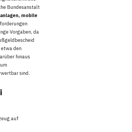
sche Bundesanstalt
zanlagen, mobile
Anforderungen
enge Vorgaben, da
Bußgeldbescheid
, etwa den
Darüber hinaus
 um
rwertbar sind.
i
rzeug auf