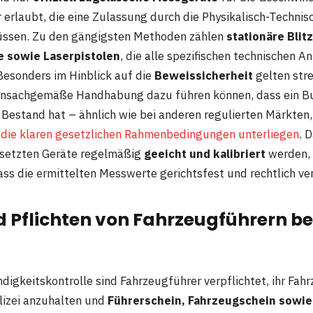
 erlaubt, die eine Zulassung durch die Physikalisch-Techni
üssen. Zu den gängigsten Methoden zählen
stationäre Blit
 sowie Laserpistolen
, die alle spezifischen technischen 
Besonders im Hinblick auf die
Beweissicherheit
gelten str
unsachgemäße Handhabung dazu führen können, dass ein 
n Bestand hat – ähnlich wie bei anderen regulierten Märkten
 die klaren gesetzlichen Rahmenbedingungen unterliegen
. 
esetzten Geräte regelmäßig
geeicht und kalibriert
werden,
ass die ermittelten Messwerte gerichtsfest und rechtlich ve
 Pflichten von Fahrzeugführern be
n
digkeitskontrolle sind Fahrzeugführer verpflichtet, ihr Fah
lizei anzuhalten und
Führerschein, Fahrzeugschein sowie