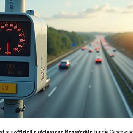
nd nur
offiziell zugelassene Messgeräte
für die Geschwind