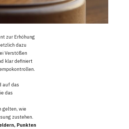
ent zur Erhöhung
etzlich dazu
bei Verstößen
 klar definiert
Tempokontrollen.
d auf das
ie das
 gelten, wie
ssung zustehen.
ldern, Punkten