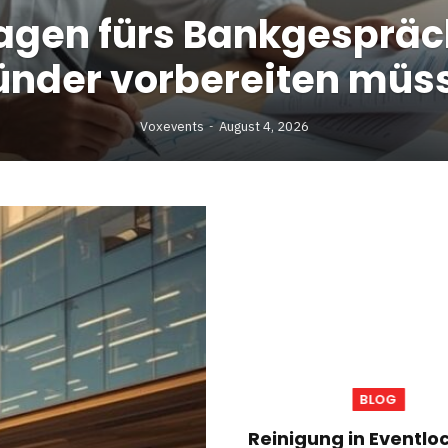
agen fürs Bankgesprä
ünder vorbereiten müs
Voxevents
August 4, 2026
BLOG
Reinigung in Eventlo