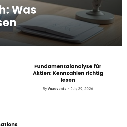
ch: Was
sen
Fundamentalanalyse für
Aktien: Kennzahlen richtig
lesen
By
Voxevents
July 29, 2026
cations