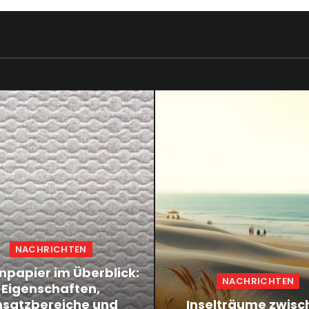
NACHRICHTEN
npapier im Überblick:
NACHRICHTEN
Eigenschaften,
nsatzbereiche und
Inselträume zwisc