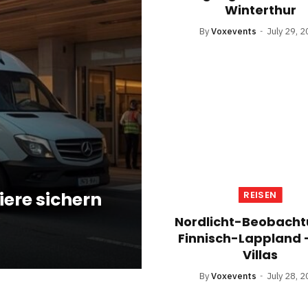
Winterthur
By
Voxevents
July 29, 
iere sichern
REISEN
Nordlicht-Beobacht
Finnisch-Lappland 
Villas
By
Voxevents
July 28, 